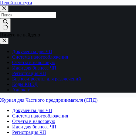
Перейти к сути
Ничего не найдено
Документы для ЧП
Система налогообложения
Отчеты в налоговую
Идеи для бизнеса ЧП
Регистрация ЧП
Бизнес-проекты для развлечений
Коды КВЭД
Адвокат
Журнал для Частного предпринимателя (СПД)
Документы для ЧП
Система налогообложения
Отчеты в налоговую
Идеи для бизнеса ЧП
Регистрация ЧП