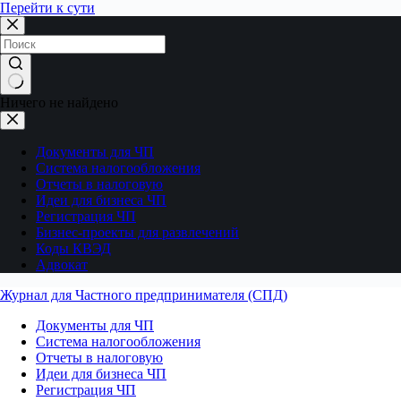
Перейти к сути
Ничего не найдено
Документы для ЧП
Система налогообложения
Отчеты в налоговую
Идеи для бизнеса ЧП
Регистрация ЧП
Бизнес-проекты для развлечений
Коды КВЭД
Адвокат
Журнал для Частного предпринимателя (СПД)
Документы для ЧП
Система налогообложения
Отчеты в налоговую
Идеи для бизнеса ЧП
Регистрация ЧП