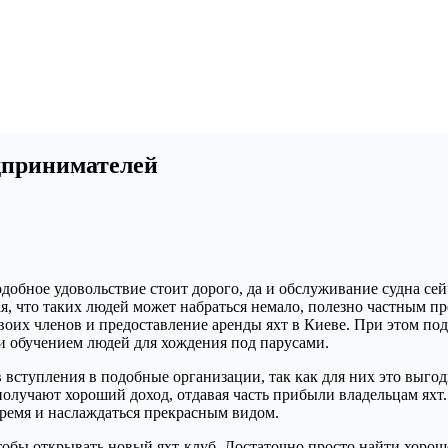
едпринимателей
добное удовольствие стоит дорого, да и обслуживание судна сей
, что таких людей может набраться немало, полезно частным пр
 своих членов и предоставление аренды яхт в Киеве. При этом 
ли обучением людей для хождения под парусами.
вступления в подобные организации, так как для них это выгодн
 получают хороший доход, отдавая часть прибыли владельцам яхт
время и наслаждаться прекрасным видом.
обы открывать новый яхт-клуб. Достаточно просто найти хороше