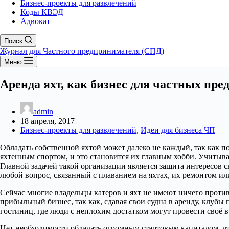
Бизнес-проекты для развлечений
Коды КВЭД
Адвокат
Поиск
Журнал для Частного предпринимателя (СПД)
Меню
Аренда яхт, как бизнес для частных пр
admin
18 апреля, 2017
Бизнес-проекты для развлечений
,
Идеи для бизнеса ЧП
Обладать собственной яхтой может далеко не каждый, так как по
яхтенным спортом, и это становится их главным хобби.
Учитывая
Главной задачей такой организации является защита интересов
любой вопрос, связанный с плаванием на яхтах, их ремонтом и
Сейчас многие владельцы катеров и яхт не имеют ничего против 
прибыльный бизнес, так как, сдавая свои судна в аренду, клубы
гостиниц, где люди с неплохим достатком могут провести своё 
Нет необходимости обладать огромным стартовым капиталом, чт