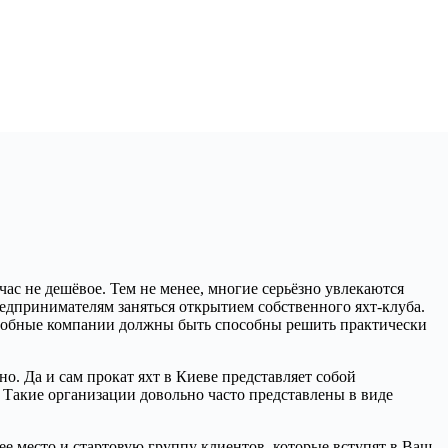
час не дешёвое. Тем не менее, многие серьёзно увлекаются
едпринимателям заняться открытием собственного яхт-клуба.
подобные компании должны быть способны решить практически
о. Да и сам прокат яхт в Киеве представляет собой
. Такие организации довольно часто представлены в виде
е место и стартовую группу клиентов, которые вступят в Ваш