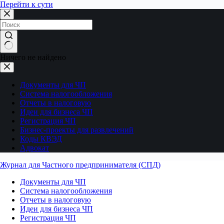
Перейти к сути
Ничего не найдено
Документы для ЧП
Система налогообложения
Отчеты в налоговую
Идеи для бизнеса ЧП
Регистрация ЧП
Бизнес-проекты для развлечений
Коды КВЭД
Адвокат
Журнал для Частного предпринимателя (СПД)
Документы для ЧП
Система налогообложения
Отчеты в налоговую
Идеи для бизнеса ЧП
Регистрация ЧП