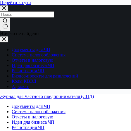
Перейти к сути
Ничего не найдено
Документы для ЧП
Система налогообложения
Отчеты в налоговую
Идеи для бизнеса ЧП
Регистрация ЧП
Бизнес-проекты для развлечений
Коды КВЭД
Адвокат
Журнал для Частного предпринимателя (СПД)
Документы для ЧП
Система налогообложения
Отчеты в налоговую
Идеи для бизнеса ЧП
Регистрация ЧП