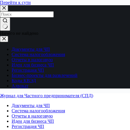
Перейти к сути
Ничего не найдено
Документы для ЧП
Система налогообложения
Отчеты в налоговую
Идеи для бизнеса ЧП
Регистрация ЧП
Бизнес-проекты для развлечений
Коды КВЭД
Адвокат
Журнал для Частного предпринимателя (СПД)
Документы для ЧП
Система налогообложения
Отчеты в налоговую
Идеи для бизнеса ЧП
Регистрация ЧП