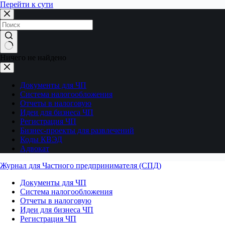
Перейти к сути
Ничего не найдено
Документы для ЧП
Система налогообложения
Отчеты в налоговую
Идеи для бизнеса ЧП
Регистрация ЧП
Бизнес-проекты для развлечений
Коды КВЭД
Адвокат
Журнал для Частного предпринимателя (СПД)
Документы для ЧП
Система налогообложения
Отчеты в налоговую
Идеи для бизнеса ЧП
Регистрация ЧП