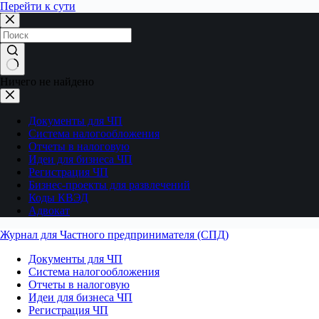
Перейти к сути
Ничего не найдено
Документы для ЧП
Система налогообложения
Отчеты в налоговую
Идеи для бизнеса ЧП
Регистрация ЧП
Бизнес-проекты для развлечений
Коды КВЭД
Адвокат
Журнал для Частного предпринимателя (СПД)
Документы для ЧП
Система налогообложения
Отчеты в налоговую
Идеи для бизнеса ЧП
Регистрация ЧП